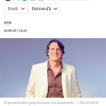
Itzuli
Entzun
NTM
02·06·26
|
13:25
El presentador guipuzcoano Ion Aramendi.
TELECINCO