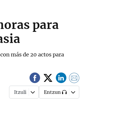
horas para
asia
 con más de 20 actos para
Itzuli
Entzun