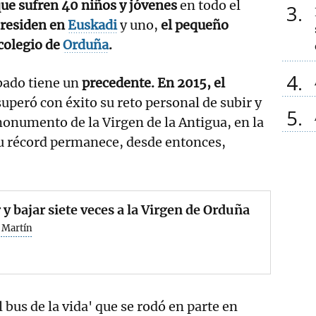
ue sufren 40 niños y jóvenes
en todo el
3
 residen en
Euskadi
y uno,
el pequeño
 colegio de
Orduña
.
4
ábado tiene un
precedente. En 2015, el
uperó con éxito su reto personal de subir y
5
onumento de la Virgen de la Antigua, en la
Su récord permanece, desde entonces,
 y bajar siete veces a la Virgen de Orduña
 Martín
l bus de la vida' que se rodó en parte en