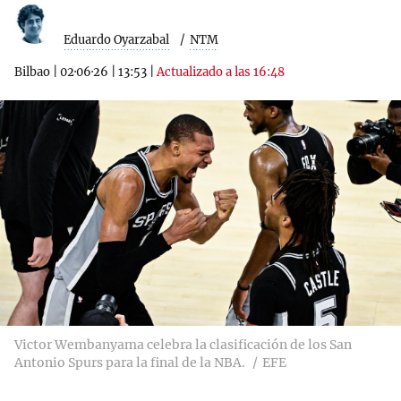
Eduardo Oyarzabal
NTM
Bilbao
|
02·06·26
|
13:53
|
Actualizado a las 16:48
Victor Wembanyama celebra la clasificación de los San
Antonio Spurs para la final de la NBA.
EFE