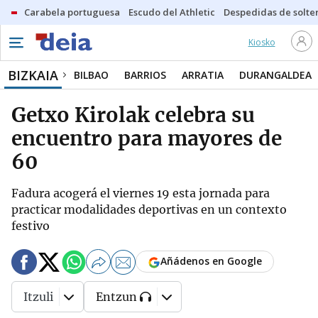
Carabela portuguesa
Escudo del Athletic
Despedidas de solte
Kiosko
BIZKAIA
BILBAO
BARRIOS
ARRATIA
DURANGALDEA
Getxo Kirolak celebra su
encuentro para mayores de
60
Fadura acogerá el viernes 19 esta jornada para
practicar modalidades deportivas en un contexto
festivo
Añádenos en Google
Itzuli
Entzun