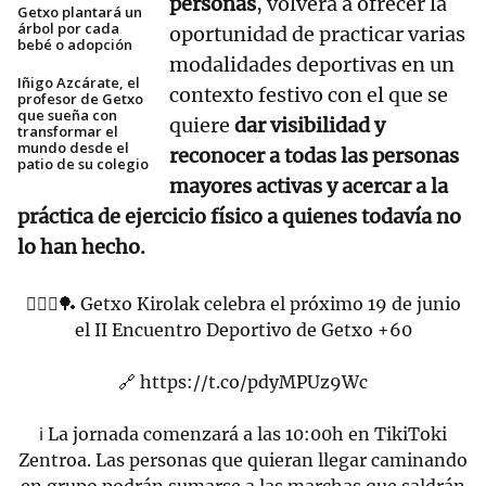
personas
, volverá a ofrecer la
Getxo plantará un
árbol por cada
oportunidad de practicar varias
bebé o adopción
modalidades deportivas en un
Iñigo Azcárate, el
contexto festivo con el que se
profesor de Getxo
que sueña con
quiere
dar visibilidad y
transformar el
mundo desde el
reconocer a todas las personas
patio de su colegio
mayores activas y acercar a la
práctica de ejercicio físico a quienes todavía no
lo han hecho.
🧘🏽‍♂️🏓 Getxo Kirolak celebra el próximo 19 de junio
el II Encuentro Deportivo de Getxo +60
🔗
https://t.co/pdyMPUz9Wc
ℹ️ La jornada comenzará a las 10:00h en TikiToki
Zentroa. Las personas que quieran llegar caminando