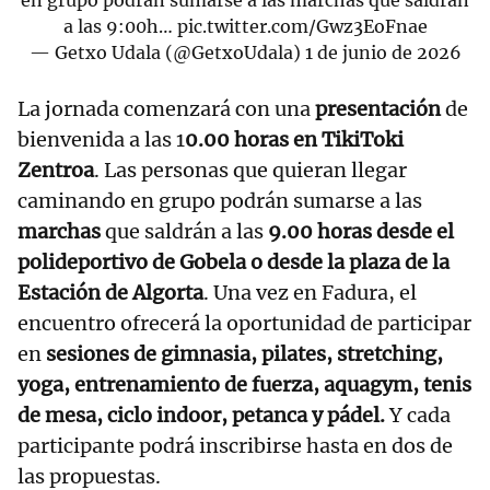
en grupo podrán sumarse a las marchas que saldrán
a las 9:00h…
pic.twitter.com/Gwz3EoFnae
— Getxo Udala (@GetxoUdala)
1 de junio de 2026
La jornada comenzará con una
presentación
de
bienvenida a las 1
0.00 horas en TikiToki
Zentroa
. Las personas que quieran llegar
caminando en grupo podrán sumarse a las
marchas
que saldrán a las
9.00 horas desde el
polideportivo de Gobela o desde la plaza de la
Estación de Algorta
. Una vez en Fadura, el
encuentro ofrecerá la oportunidad de participar
en
sesiones de gimnasia, pilates, stretching,
yoga, entrenamiento de fuerza, aquagym, tenis
de mesa, ciclo indoor, petanca y pádel.
Y cada
participante podrá inscribirse hasta en dos de
las propuestas.