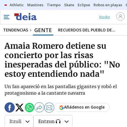
Athletic
Mastines
Tiempo
Skate
Eclipse
Robos en playas
Kiosko
GENTE
TENDENCIAS
RECUERDOS DEL PUEBLO DE...
Amaia Romero detiene su
concierto por las risas
inesperadas del público: "No
estoy entendiendo nada"
Un fan apareció en las pantallas gigantes y robó el
protagonismo a la cantante navarra
Añádenos en Google
Itzuli
Entzun