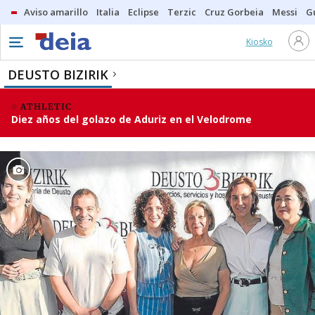
Aviso amarillo
Italia
Eclipse
Terzic
Cruz Gorbeia
Messi
G
Kiosko
DEUSTO BIZIRIK
ATHLETIC
Diez años del golazo de Aduriz en el Velodrome