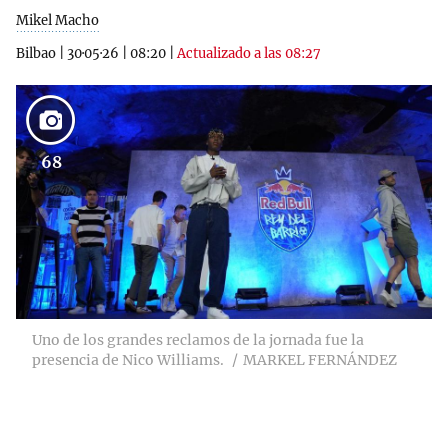
Mikel Macho
Bilbao
|
30·05·26
|
08:20
|
Actualizado a las 08:27
68
Uno de los grandes reclamos de la jornada fue la
presencia de Nico Williams.
MARKEL FERNÁNDEZ