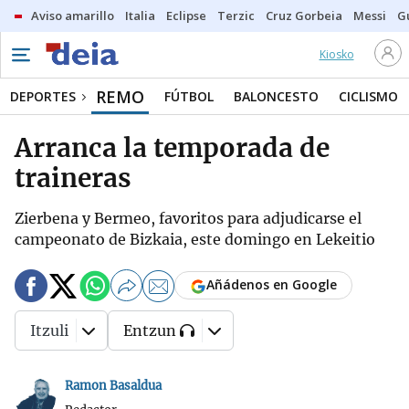
Aviso amarillo
Italia
Eclipse
Terzic
Cruz Gorbeia
Messi
G
Kiosko
REMO
DEPORTES
FÚTBOL
BALONCESTO
CICLISMO
Arranca la temporada de
traineras
Zierbena y Bermeo, favoritos para adjudicarse el
campeonato de Bizkaia, este domingo en Lekeitio
Añádenos en Google
Itzuli
Entzun
Ramon Basaldua