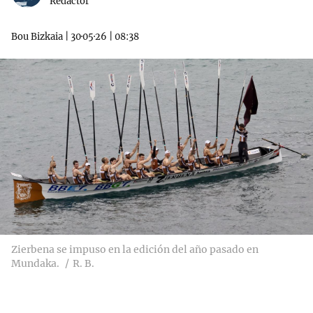
Redactor
Bou Bizkaia
|
30·05·26
|
08:38
Zierbena se impuso en la edición del año pasado en
Mundaka.
R. B.