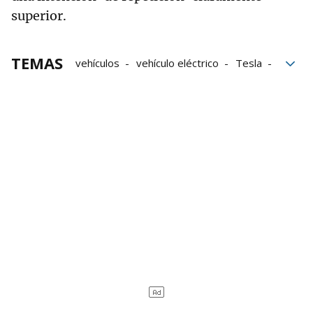
superior.
TEMAS
vehículos
vehículo eléctrico
Tesla
Modelos
Vehículos eléctricos
encuesta
movilidad
pxve
Movilidad eléctrica