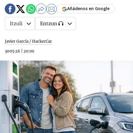
Añádenos en Google
Itzuli
Entzun
Javier García / HackerCar
30·05·26
|
20:00