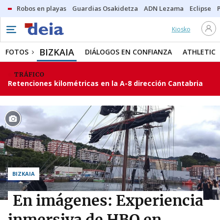
Robos en playas
Guardias Osakidetza
ADN Lezama
Eclipse
Kiosko
BIZKAIA
FOTOS
DIÁLOGOS EN CONFIANZA
ATHLETIC
TRÁFICO
Retenciones kilométricas en la A-8 dirección Cantabria
BIZKAIA
En imágenes: Experiencia
inmersiva de HBO en