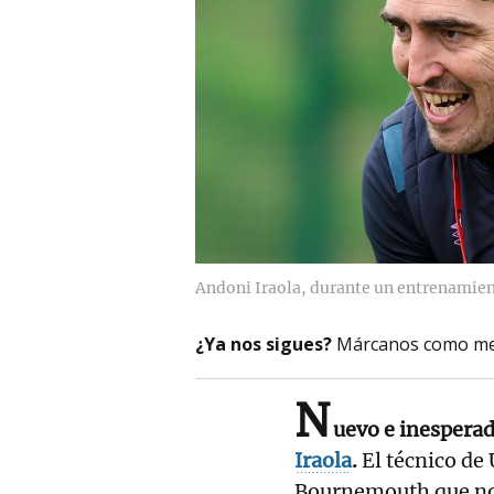
Andoni Iraola, durante un entrenamie
¿Ya nos sigues?
Márcanos como me
N
uevo e inesperad
Iraola
.
El técnico de
Bournemouth que no 