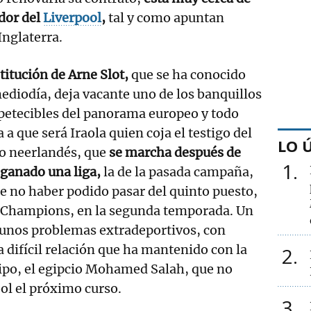
dor del
Liverpool
,
tal y como apuntan
Inglaterra.
titución de Arne Slot,
que se ha conocido
ediodía, deja vacante uno de los banquillos
petecibles del panorama europeo y todo
 a que será Iraola quien coja el testigo del
LO 
co neerlandés, que
se marcha después de
1
 ganado una liga,
la de la pasada campaña,
e no haber podido pasar del quinto puesto,
 Champions, en la segunda temporada. Un
unos problemas extradeportivos, con
a difícil relación que ha mantenido con la
2
uipo, el egipcio Mohamed Salah, que no
ool el próximo curso.
3