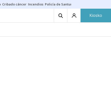
o
Cribado cáncer
Incendios
Policía de Santurtzi
Aeropuerto de Bilba
Kiosko