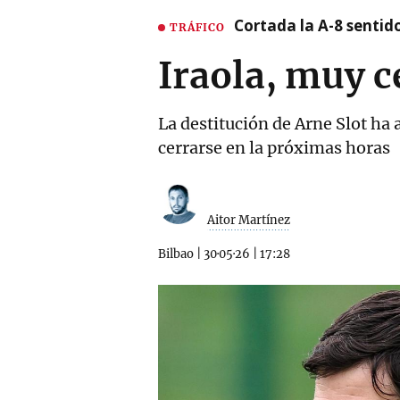
Cortada la A-8 sentid
TRÁFICO
Iraola, muy c
La destitución de Arne Slot ha a
cerrarse en la próximas horas
Aitor Martínez
Bilbao
|
30·05·26
|
17:28