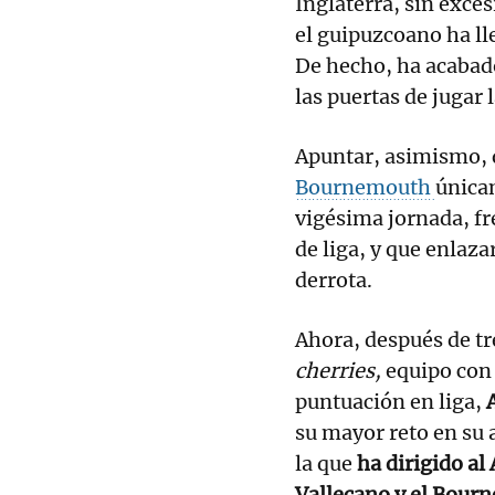
Inglaterra, sin exce
el guipuzcoano ha ll
De hecho, ha acabado
las puertas de jugar
Apuntar, asimismo, q
Bournemouth
única
vigésima jornada, fr
de liga, y que enlaz
derrota.
Ahora, después de tr
cherries,
equipo con 
puntuación en liga,
A
su mayor reto en su 
la que
ha dirigido al
Vallecano y el Bour