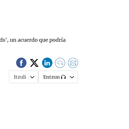
eds', un acuerdo que podría
0
Itzuli
Entzun