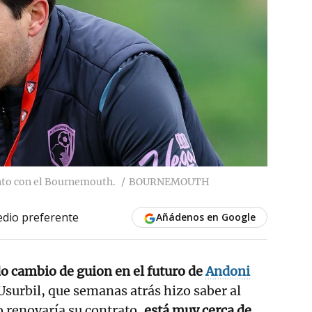
nto con el Bournemouth.
BOURNEMOUTH
dio preferente
Añádenos en Google
o cambio de guion en el futuro de
Andoni
 Usurbil, que semanas atrás hizo saber al
renovaría su contrato,
está muy cerca de