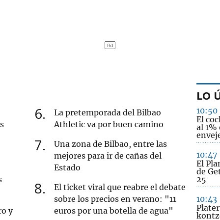
LO 
6
10:50
La pretemporada del Bilbao
El coc
s
Athletic va por buen camino
al 1%
envej
7
Una zona de Bilbao, entre las
10:47
mejores para ir de cañas del
El Pl
Estado
de Get
s
25
8
El ticket viral que reabre el debate
sobre los precios en verano: "11
10:43
Plate
ro y
euros por una botella de agua"
kontz