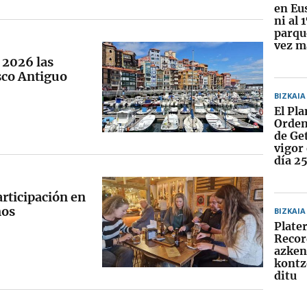
en Eu
ni al 
parqu
vez m
 2026 las
sco Antiguo
BIZKAIA
El Pla
Orden
de Ge
vigor
día 2
articipación en
nos
BIZKAIA
Plate
Recor
azke
kontz
ditu