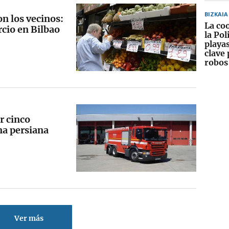
BIZKAIA
on los vecinos:
La co
cio en Bilbao
la Pol
playas
clave 
robos
r cinco
na persiana
Ver más