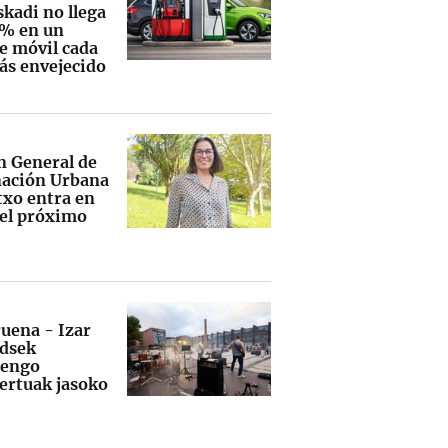
skadi no llega
1% en un
e móvil cada
ás envejecido
n General de
ación Urbana
txo entra en
 el próximo
5
ruena - Izar
dsek
nengo
ertuak jasoko