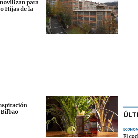
 movilizan para
o Hijas de la
nspiración
 Bilbao
ÚLT
ECONOM
El coc