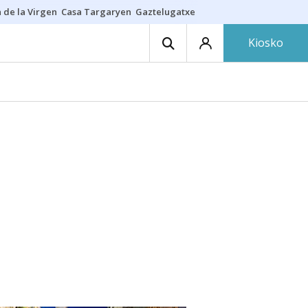
 de la Virgen
Casa Targaryen
Gaztelugatxe
Athletic
Aste Nagusia
C
Kiosko