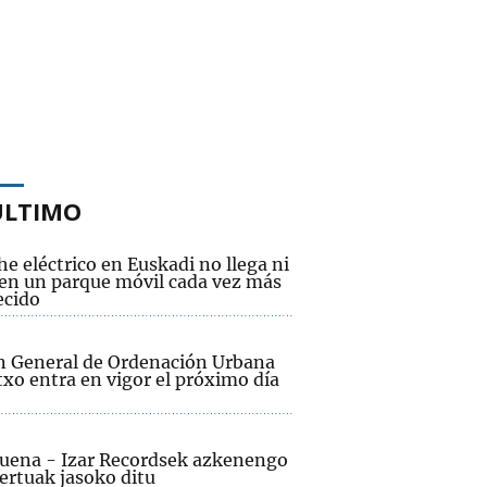
ÚLTIMO
he eléctrico en Euskadi no llega ni
 en un parque móvil cada vez más
ecido
an General de Ordenación Urbana
xo entra en vigor el próximo día
ruena - Izar Recordsek azkenengo
ertuak jasoko ditu