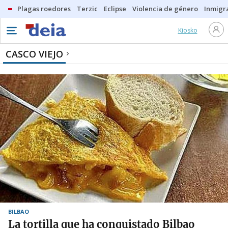
Plagas roedores
Terzic
Eclipse
Violencia de género
Inmigra
Kiosko
CASCO VIEJO
BILBAO
La tortilla que ha conquistado Bilbao