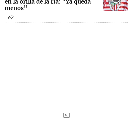
en la orilla de la ría: "Ya queda
menos"