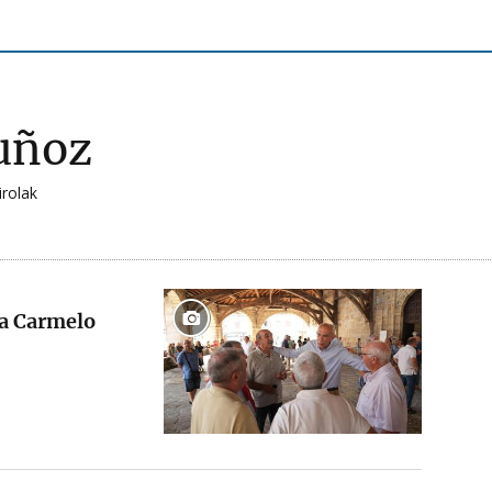
uñoz
irolak
 a Carmelo