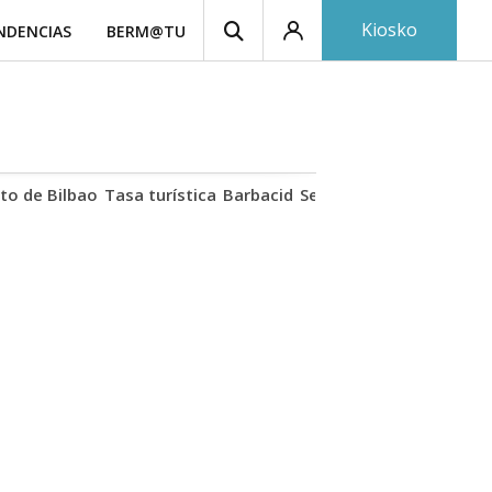
Kiosko
NDENCIAS
BERM@TU
to de Bilbao
Tasa turística
Barbacid
Seguro de hogar
Lío At