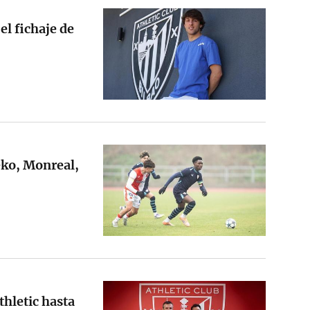
 el fichaje de
eko, Monreal,
thletic hasta