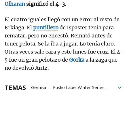
Olharan
significó el 4-3.
El cuatro iguales llegó con un error al resto de
Erkiaga. El
puntillero
de Ispaster tenía para
rematar, pero no encestó. Remató antes de
tener pelota. Se la iba a jugar. Lo tenía claro.
Otras veces sale cara y este lunes fue cruz. El 4-
5 fue un gran pelotazo de
Gorka
a la zaga que
no devolvió Aritz.
TEMAS
Gernika
Eusko Label Winter Series
Gernika Jai Alai
Eraman! Jai Alai
Jai Alai League
Aritz Erkiaga
Jean Olharan
Gorka Sorozabal
Johan Sorozabal
Ion Ibarluzea