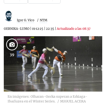
Igor G. Vico
NTM
GERNIKA-LUMO
|
01·12·25
|
22:35
|
Actualizado a las 08:37
39
En imágenes: Olharan-Gorka superan a Erkiaga-
Ibarluzea en el Winter Series.
MIGUEL ACERA