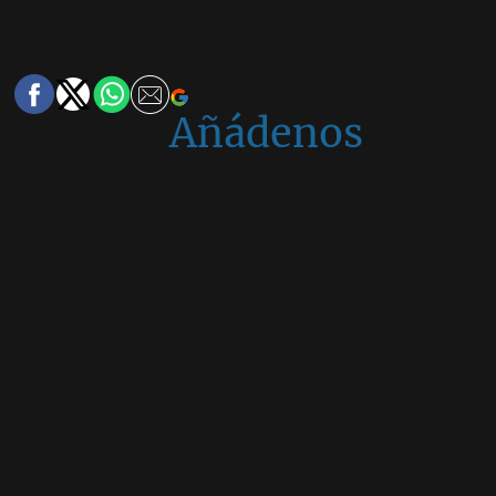
Añádenos
en
Google