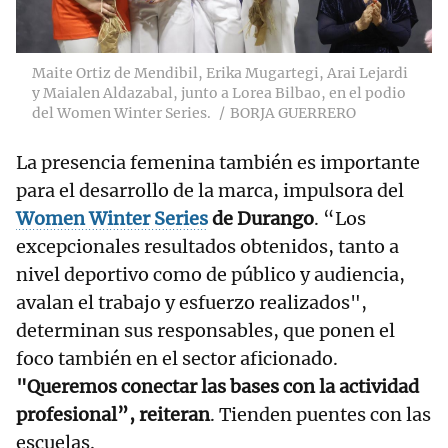
Maite Ortiz de Mendibil, Erika Mugartegi, Arai Lejardi
y Maialen Aldazabal, junto a Lorea Bilbao, en el podio
del Women Winter Series.
BORJA GUERRERO
La presencia femenina también es importante
para el desarrollo de la marca, impulsora del
Women Winter Series
de Durango
. “Los
excepcionales resultados obtenidos, tanto a
nivel deportivo como de público y audiencia,
avalan el trabajo y esfuerzo realizados",
determinan sus responsables, que ponen el
foco también en el sector aficionado.
"Queremos conectar las bases con la actividad
profesional”, reiteran
. Tienden puentes con las
escuelas.