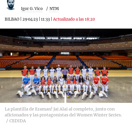
Igor G. Vico
NTM
BILBAO
|
29·04·23
|
11:33
|
Actualizado a las 18:20
La plantilla de Eraman! Jai Alai al completo, junto con
aficionados y las protagonistas del Women Winter Series.
CEDIDA