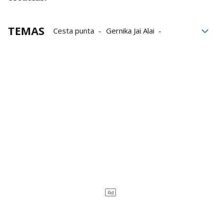
TEMAS
Cesta punta
Gernika Jai Alai
Women Winter Series
Eusko Label Winter Series
Jai Alai Winter Series
Eraman! Jai Alai
Imanol López
Aritz Erkiaga
Iñaki Osa Goikoetxea
Xabier Barandika
Unai Lekerika
Julen del Río
Jon Zabala