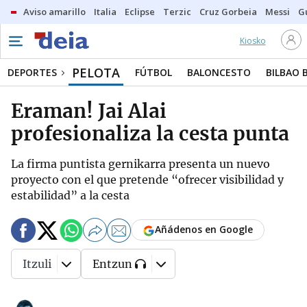
Aviso amarillo
Italia
Eclipse
Terzic
Cruz Gorbeia
Messi
G
Kiosko
PELOTA
DEPORTES
FÚTBOL
BALONCESTO
BILBAO 
Eraman! Jai Alai
profesionaliza la cesta punta
La firma puntista gernikarra presenta un nuevo
proyecto con el que pretende “ofrecer visibilidad y
estabilidad” a la cesta
Añádenos en Google
Itzuli
Entzun