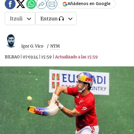
Añádenos en Google
Itzuli
Entzun
Igor G. Vico
NTM
BILBAO
|
07·03·24
|
15:59
|
Actualizado a las 15:59