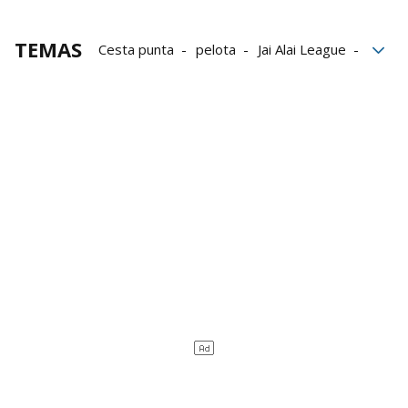
TEMAS
Cesta punta
pelota
Jai Alai League
Eraman! Jai Alai
Club Deportivo