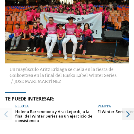
Un mayúsculo Aritz Erkiaga se cuela en la fiesta de
Goikoetxea en la final del Eusko Label Winter Series
JOSE MARI MARTÍNEZ
TE PUEDE INTERESAR:
PELOTA
PELOTA
Helena Barrenetxea y Arai Lejardi, a la
El Winter Series f
final del Winter Series en un ejercicio de
consistencia