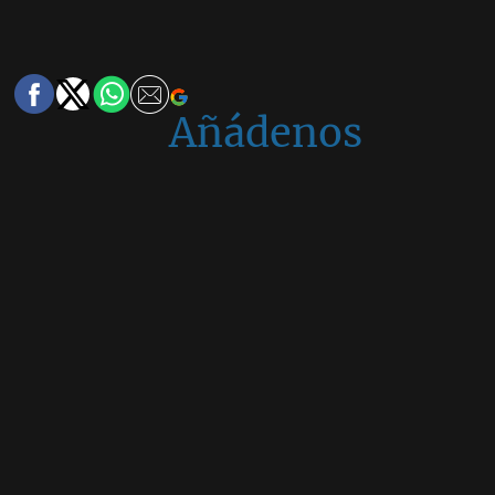
Añádenos
en
Google