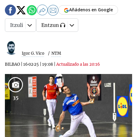
Añádenos en Google
Itzuli
Entzun
Igor G. Vico
NTM
BILBAO
|
16·02·25
|
19:08
|
Actualizado a las 20:16
35