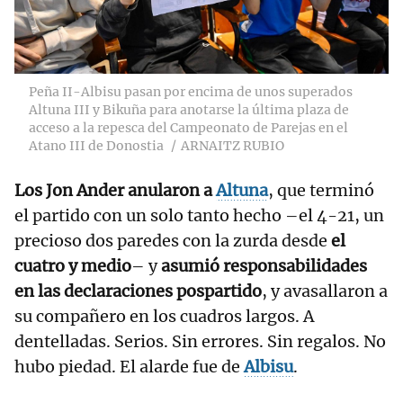
Peña II-Albisu pasan por encima de unos superados
Altuna III y Bikuña para anotarse la última plaza de
acceso a la repesca del Campeonato de Parejas en el
Atano III de Donostia
ARNAITZ RUBIO
Los Jon Ander anularon a
Altuna
, que terminó
el partido con un solo tanto hecho –el 4-21, un
precioso dos paredes con la zurda desde
el
cuatro y medio
– y
asumió responsabilidades
en las declaraciones pospartido
, y avasallaron a
su compañero en los cuadros largos. A
dentelladas. Serios. Sin errores. Sin regalos. No
hubo piedad. El alarde fue de
Albisu
.