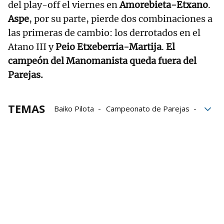
del play-off el viernes en
Amorebieta-Etxano
.
Aspe
, por su parte, pierde dos combinaciones a
las primeras de cambio: los derrotados en el
Atano III y
Peio Etxeberria-Martija
.
El
campeón del Manomanista queda fuera del
Parejas.
TEMAS
Baiko Pilota
Campeonato de Parejas
Campeonato Serie B de Parejas
Liga de Empresas de Pelota a Mano
LEPM
Iñigo Bikuña
Aitor Aranguren
Jokin Altuna
Jon Ander Peña
Jon Ander Albisu