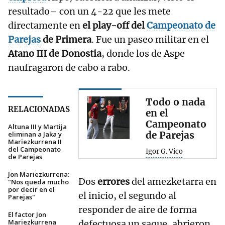
resultado– con un 4-22 que les mete
directamente en
el play-off del
Campeonato de
Parejas
de Primera
. Fue un paseo militar en el
Atano III de Donostia
, donde los de Aspe
naufragaron de cabo a rabo.
Todo o nada
RELACIONADAS
en el
Campeonato
Altuna III y Martija
de Parejas
eliminan a Jaka y
Mariezkurrena II
del Campeonato
Igor G. Vico
de Parejas
Jon Mariezkurrena:
Dos
errores
del amezketarra en
"Nos queda mucho
por decir en el
el inicio, el segundo al
Parejas"
responder de aire de forma
El factor Jon
Mariezkurrena
defectuosa un saque, abrieron