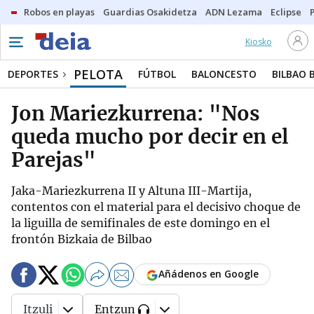
Robos en playas
Guardias Osakidetza
ADN Lezama
Eclipse
Kiosko
PELOTA
DEPORTES
FÚTBOL
BALONCESTO
BILBAO 
Jon Mariezkurrena: "Nos
queda mucho por decir en el
Parejas"
Jaka-Mariezkurrena II y Altuna III-Martija,
contentos con el material para el decisivo choque de
la liguilla de semifinales de este domingo en el
frontón Bizkaia de Bilbao
Añádenos en Google
Itzuli
Entzun