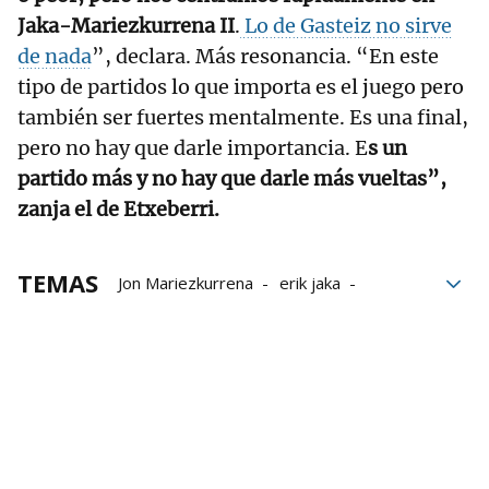
Jaka-Mariezkurrena II
.
Lo de Gasteiz no sirve
de nada
”, declara. Más resonancia. “En este
tipo de partidos lo que importa es el juego pero
también ser fuertes mentalmente. Es una final,
pero no hay que darle importancia. E
s un
partido más y no hay que darle más vueltas”,
zanja el de Etxeberri.
TEMAS
Jon Mariezkurrena
erik jaka
Julen Martija
Jokin Altuna
Campeonato de Parejas
Aspe
Baiko Pilota
Liga de Empresas de Pelota a Mano
LEPM