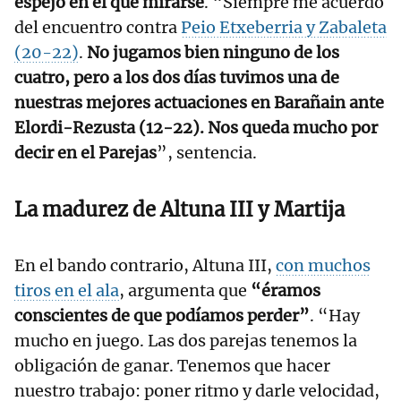
espejo en el que mirarse
. “Siempre me acuerdo
del encuentro contra
Peio Etxeberria y Zabaleta
(20-22)
.
No jugamos bien ninguno de los
cuatro, pero a los dos días tuvimos una de
nuestras mejores actuaciones en Barañain ante
Elordi-Rezusta (12-22). Nos queda mucho por
decir en el Parejas
”, sentencia.
La madurez de Altuna III y Martija
En el bando contrario, Altuna III,
con muchos
tiros en el ala
, argumenta que
“éramos
conscientes de que podíamos perder”
. “Hay
mucho en juego. Las dos parejas tenemos la
obligación de ganar. Tenemos que hacer
nuestro trabajo: poner ritmo y darle velocidad,