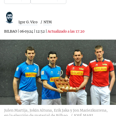
Igor G. Vico
NTM
BILBAO
|
06·03·24
|
12:52
|
Actualizado a las 17:20
Julen Martija, Jokin Altuna, Erik Jaka y Jon Mariezkurrena,
en la elección de material de Bilbao.
JOSÉ MARI