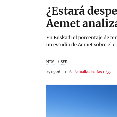
¿Estará despej
Aemet analiza
En Euskadi el porcentaje de te
un estudio de Aemet sobre el ci
NTM
EFE
29·05·26
|
11:08
|
Actualizado a las 11:35