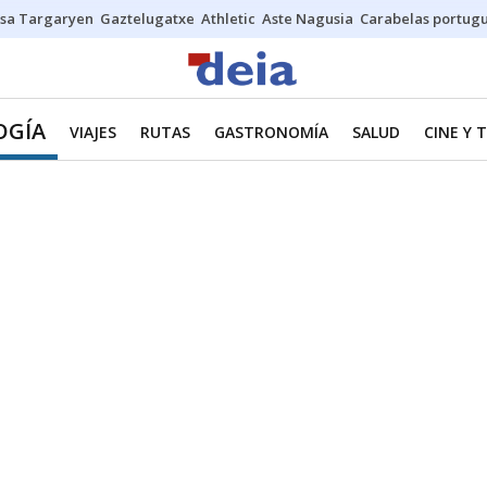
sa Targaryen
Gaztelugatxe
Athletic
Aste Nagusia
Carabelas portug
OGÍA
VIAJES
RUTAS
GASTRONOMÍA
SALUD
CINE Y 