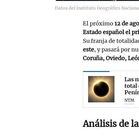
Datos del Instituto Geográfico Nacion
El próximo
12 de ago
Estado español el pri
Su franja de totalida
este
, y pasará por n
Coruña, Oviedo, León
Las n
total
Penín
NTM
Análisis de l