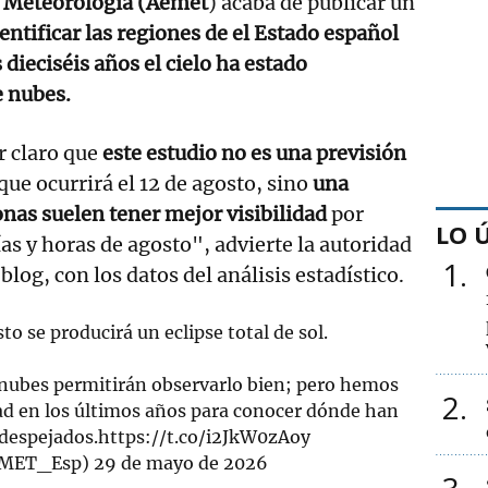
de Meteorología (Aemet
) acaba de publicar un
ntificar las regiones de el Estado español
 dieciséis años el cielo ha estado
 nubes.
 claro que
este estudio no es una previsión
que ocurrirá el 12 de agosto, sino
una
nas suelen tener mejor visibilidad
por
LO 
as y horas de agosto", advierte la autoridad
1
log, con los datos del análisis estadístico.
to se producirá un eclipse total de sol.
 nubes permitirán observarlo bien; pero hemos
2
ad en los últimos años para conocer dónde han
 despejados.
https://t.co/i2JkW0zAoy
MET_Esp)
29 de mayo de 2026