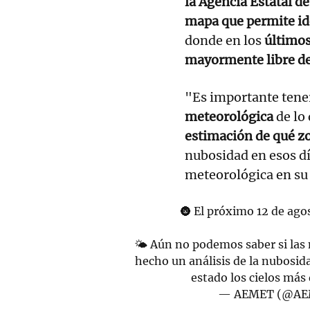
la Agencia Estatal 
mapa que permite ide
donde en los
últimos
mayormente libre de
"Es importante tener
meteorológica
de lo 
estimación de qué zo
nubosidad en esos dí
meteorológica en su b
🌚 El próximo 12 de agos
🌤️ Aún no podemos saber si las
hecho un análisis de la nubosid
estado los cielos más
— AEMET (@AE