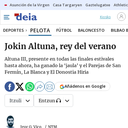
Asunción de la Virgen
Casa Targaryen
Gaztelugatxe
Athletic
Kiosko
PELOTA
DEPORTES
FÚTBOL
BALONCESTO
BILBAO 
Jokin Altuna, rey del verano
Altuna III, presente en todas las finales estivales
hasta ahora, ha ganado la ‘jaula’ y el Parejas de San
Fermín, La Blanca y El Donostia Hiria
Añádenos en Google
Itzuli
Entzun
Igor G. Vico
NTM