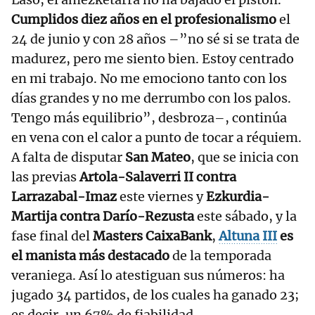
Cumplidos diez años en el profesionalismo
el
24 de junio y con 28 años –”no sé si se trata de
madurez, pero me siento bien. Estoy centrado
en mi trabajo. No me emociono tanto con los
días grandes y no me derrumbo con los palos.
Tengo más equilibrio”, desbroza–, continúa
en vena con el calor a punto de tocar a réquiem.
A falta de disputar
San Mateo
, que se inicia con
las previas
Artola-Salaverri II contra
Larrazabal-Imaz
este viernes y
Ezkurdia-
Martija contra Darío-Rezusta
este sábado, y la
fase final del
Masters CaixaBank
,
Altuna III
es
el manista más destacado
de la temporada
veraniega. Así lo atestiguan sus números: ha
jugado 34 partidos, de los cuales ha ganado 23;
es decir, un 67% de fiabilidad.