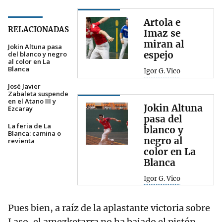
Artola e
RELACIONADAS
Imaz se
miran al
Jokin Altuna pasa
espejo
del blanco y negro
al color en La
Blanca
Igor G. Vico
José Javier
Zabaleta suspende
en el Atano III y
Jokin Altuna
Ezcaray
pasa del
La feria de La
blanco y
Blanca: camina o
negro al
revienta
color en La
Blanca
Igor G. Vico
Pues bien, a raíz de la aplastante victoria sobre
Laso, el amezketarra no ha bajado el pistón.