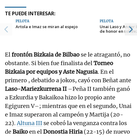
TE PUEDE INTERESAR:
PELOTA
PELOTA
Artola e Imaz se miran al espejo
Unai Laso y Ander 
de honor en solide
El
frontón Bizkaia de Bilbao
se le atragantó, no
obstante. Si bien fue finalista del
Torneo
Bizkaia por equipos y Aste Nagusia
. En el
primero , debatido a jokos, cayó con Beñat ante
Laso-Mariezkurrena II
–Peña II también ganó
a Ezkurdia y Bakaikoa hizo lo propio ante
Egiguren V–; mientras que en el segundo, Unai
e Imaz superaron al campeón y Martija (20-
22).
Altuna III
se cobró la venganza contra los
de
Baiko
en el
Donostia Hiria
(22-15) de nuevo