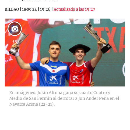
BILBAO
|
18·09·24
|
19:26
|
Actualizado a las 19:27
39
En imágenes: Jokin Altuna gana su cuarto Cuatro y
Medio de San Fermín al derrotar a Jon Ander Peña en el
Navarra Arena (22-21).