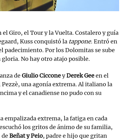
el Giro, el Tour y la Vuelta. Costalero y guía
gaard, Kuss conquistó la
tappone
. Entró en
del padecimiento. Por los Dolomitas se sube
a gloria. No hay otro atajo posible.
ranza de
Giulio Ciccone
y
Derek Gee
en el
di Pezzè, una agonía extrema. Al italiano la
encima y el canadiense no pudo con su
una empalizada extrema, la fatiga en cada
 escuchó los gritos de ánimo de su familia,
s de
Beñat y Peio
, padre e hijo que gritan