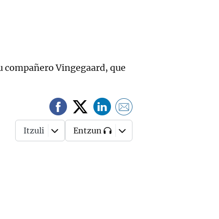
 su compañero Vingegaard, que
Itzuli
Entzun