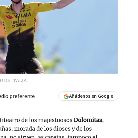
O DE ITALIA
dio preferente
Añádenos en Google
fiteatro de los majestuosos
Dolomitas
,
as, morada de los dioses y de los
eza, no sirven las caretas, tampoco el