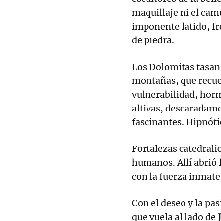
maquillaje ni el cam
imponente latido, fr
de piedra.
Los Dolomitas tasan 
montañas, que recuer
vulnerabilidad, hor
altivas, descaradam
fascinantes. Hipnóti
Fortalezas catedralici
humanos. Allí abrió l
con la fuerza inmater
Con el deseo y la pa
que vuela al lado de