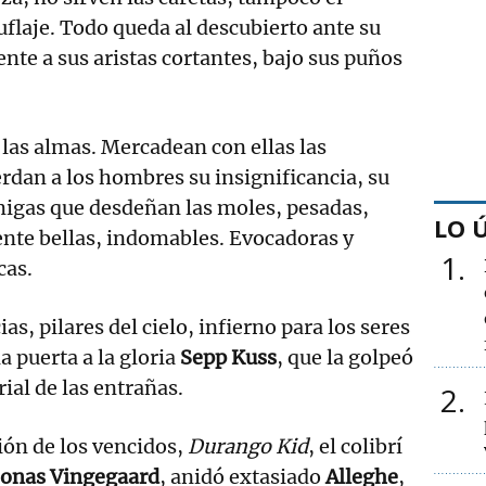
uflaje. Todo queda al descubierto ante su
ente a sus aristas cortantes, bajo sus puños
las almas. Mercadean con ellas las
dan a los hombres su insignificancia, su
migas que desdeñan las moles, pesadas,
LO 
ente bellas, indomables. Evocadoras y
1
cas.
as, pilares del cielo, infierno para los seres
a puerta a la gloria
Sepp Kuss
, que la golpeó
ial de las entrañas.
2
sión de los vencidos,
Durango Kid
, el colibrí
Jonas Vingegaard
, anidó extasiado
Alleghe
,