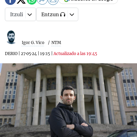
Itzuli
Entzun
Igor G. Vico
NTM
DERIO
|
27·05·24
|
19:15
|
Actualizado a las 19:45