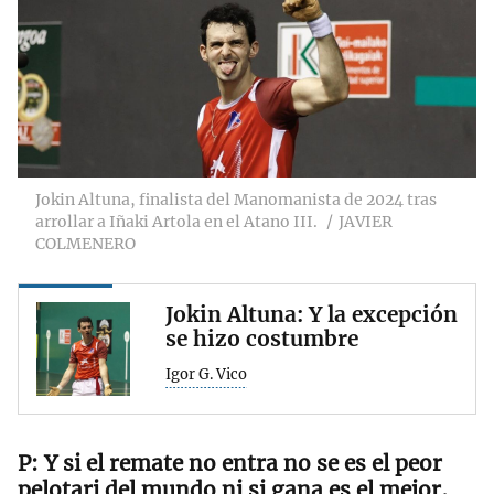
Jokin Altuna, finalista del Manomanista de 2024 tras
arrollar a Iñaki Artola en el Atano III.
JAVIER
COLMENERO
Jokin Altuna: Y la excepción
se hizo costumbre
Igor G. Vico
Y si el remate no entra no se es el peor
pelotari del mundo ni si gana es el mejor,