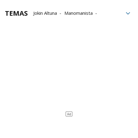
TEMAS
Jokin Altuna
Manomanista
Unai Laso
Liga de Empresas de Pelota a Mano
LEPM
Baiko Pilota
Aspe