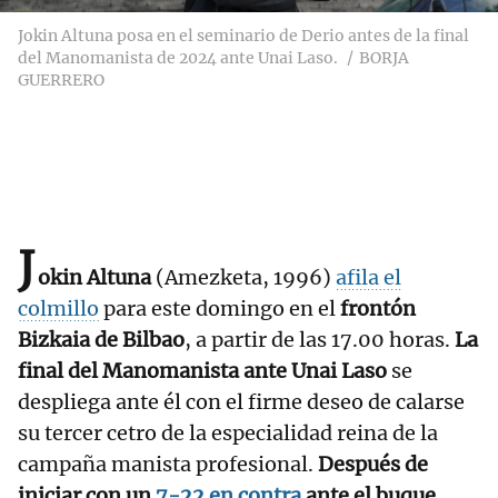
Jokin Altuna posa en el seminario de Derio antes de la final
del Manomanista de 2024 ante Unai Laso.
BORJA
GUERRERO
J
okin Altuna
(Amezketa, 1996)
afila el
colmillo
para este domingo en el
frontón
Bizkaia de Bilbao
, a partir de las 17.00 horas.
La
final del Manomanista ante Unai Laso
se
despliega ante él con el firme deseo de calarse
su tercer cetro de la especialidad reina de la
campaña manista profesional.
Después de
iniciar con un
7-22 en contra
ante el buque