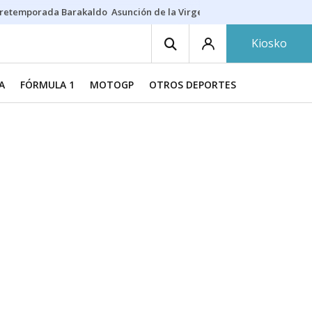
retemporada Barakaldo
Asunción de la Virgen
Casa Targaryen
Gazt
Kiosko
A
FÓRMULA 1
MOTOGP
OTROS DEPORTES