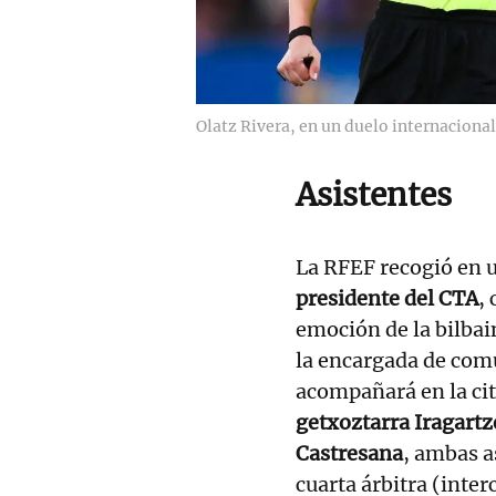
Olatz Rivera, en un duelo internacional
Asistentes
La RFEF recogió en 
presidente del CTA
,
emoción de la bilbai
la encargada de comu
acompañará en la cit
getxoztarra Iragartz
Castresana
, ambas a
cuarta árbitra (inter