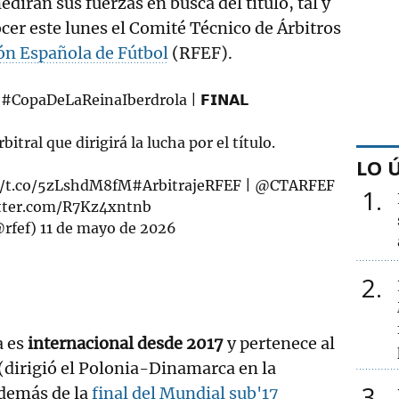
dirán sus fuerzas en busca del título, tal y
er este lunes el Comité Técnico de Árbitros
ón Española de Fútbol
(RFEF).
|
#CopaDeLaReinaIberdrola
| 𝗙𝗜𝗡𝗔𝗟
bitral que dirigirá la lucha por el título.
LO 
//t.co/5zLshdM8fM
#ArbitrajeRFEF
|
@CTARFEF
1
itter.com/R7Kz4xntnb
rfef)
11 de mayo de 2026
2
a es
internacional desde 2017
y pertenece al
(dirigió el Polonia-Dinamarca en la
3
demás de la
final del Mundial sub'17