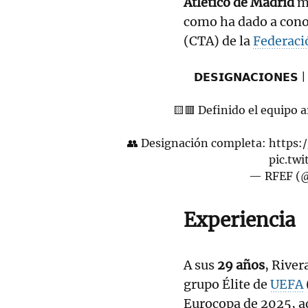
Atlético de Madrid
me
como ha dado a conoc
(CTA) de la
Federaci
𝗗𝗘𝗦𝗜𝗚𝗡𝗔𝗖𝗜𝗢𝗡𝗘𝗦 
🟨🟥 Definido el equipo ar
👥 Designación completa:
https:
pic.tw
— RFEF (@
Experiencia
A sus
29 años
, River
grupo Élite de
UEFA
Eurocopa de 2025, a