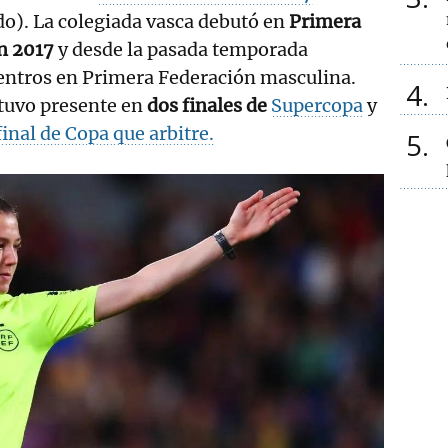
o). La colegiada vasca debutó en
Primera
n 2017
y desde la pasada temporada
entros en Primera Federación masculina.
4
stuvo presente en
dos finales de
Supercopa
y
inal de Copa que arbitre.
5