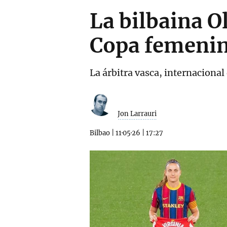
La bilbaina Ol
Copa femeni
La árbitra vasca, internaciona
Jon Larrauri
Bilbao
|
11·05·26
|
17:27