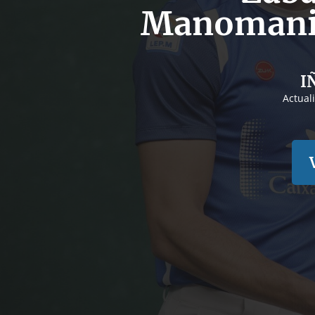
Manomanist
I
Actual