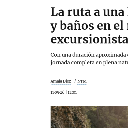
La ruta a una
y baños en el 
excursionist
Con una duración aproximada de
jornada completa en plena natu
Amaia Díez
NTM
11·05·26
|
12:01