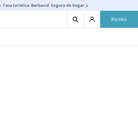
o
Tasa turística
Barbacid
Seguro de hogar
Lío Athletic-Osasuna
Mast
Kiosko