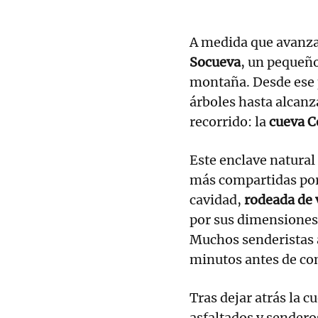
A medida que avanza e
Socueva
, un pequeño
montaña. Desde ese p
árboles hasta alcanz
recorrido: la
cueva C
Este enclave natural
más compartidas por 
cavidad,
rodeada de 
por sus dimensiones y
Muchos senderistas 
minutos antes de con
Tras dejar atrás la 
asfaltados y sender