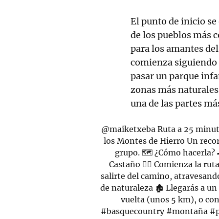
El punto de inicio s
de los pueblos más c
para los amantes del
comienza siguiendo l
pasar un parque infa
zonas más naturales
una de las partes más
@maiketxeba
Ruta a 25 minuto
los Montes de Hierro Un recor
grupo. 🗺️ ¿Cómo hacerla? 
Castaño 🚶‍♂️ Comienza la rut
salirte del camino, atravesando
de naturaleza 🏚️ Llegarás a u
vuelta (unos 5 km), o con
#basquecountry
#montaña
#p