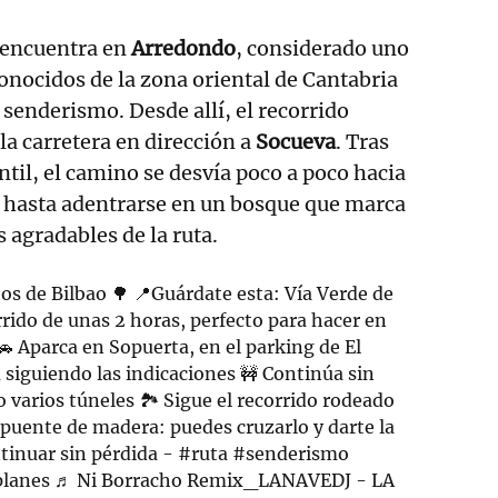
e encuentra en
Arredondo
, considerado uno
onocidos de la zona oriental de Cantabria
 senderismo. Desde allí, el recorrido
a carretera en dirección a
Socueva
. Tras
ntil, el camino se desvía poco a poco hacia
 hasta adentrarse en un bosque que marca
 agradables de la ruta.
s de Bilbao 🌳 📍Guárdate esta: Vía Verde de
rido de unas 2 horas, perfecto para hacer en
🚗 Aparca en Sopuerta, en el parking de El
a siguiendo las indicaciones 🚧 Continúa sin
 varios túneles 🏞️ Sigue el recorrido rodeado
n puente de madera: puedes cruzarlo y darte la
tinuar sin pérdida -
#ruta
#senderismo
lanes
♬ Ni Borracho Remix_LANAVEDJ - LA