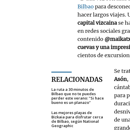
Bilbao
para desconec
hacer largos viajes.
capital vizcaina
se h
en redes sociales gra
contenido
@maikat
cuevas y una impres
cientos de excursioni
Se tra
RELACIONADAS
Asón
,
cánta
La ruta a 30 minutos de
Bilbao que no te puedes
para p
perder este verano: "Si hace
bueno es un planazo"
durac
desniv
Las mejores playas de
Bizkaia para disfrutar cerca
de una
de Bilbao, según National
Geographic
grande