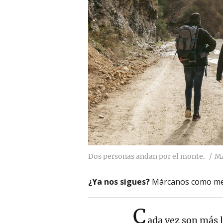
Dos personas andan por el monte.
M
¿Ya nos sigues?
Márcanos como me
C
ada vez son más 