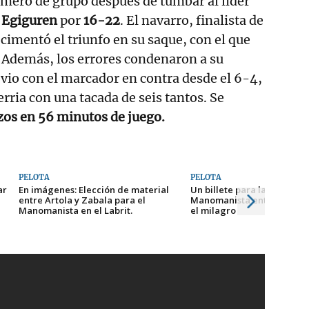
imero de grupo después de tumbar al líder
s
Egiguren
por
16-22
. El navarro, finalista de
 cimentó el triunfo en su saque, con el que
. Además, los errores condenaron a su
 vio con el marcador en contra desde el 6-4,
rria con una tacada de seis tantos. Se
os en 56 minutos de juego.
PELOTA
PELOTA
ar
En imágenes: Elección de material
Un billete para las semifina
entre Artola y Zabala para el
Manomanista entre dos asp
Manomanista en el Labrit.
el milagro