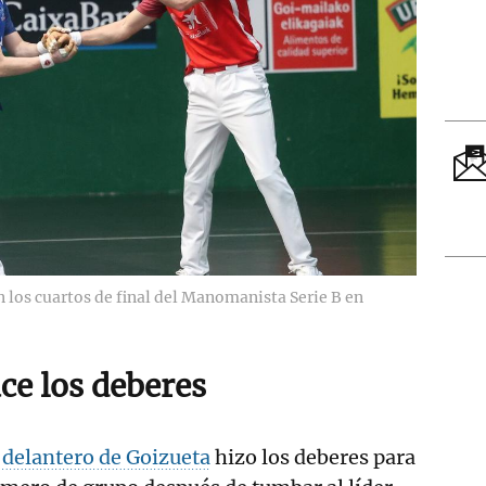
n los cuartos de final del Manomanista Serie B en
ce los deberes
 delantero de Goizueta
hizo los deberes para