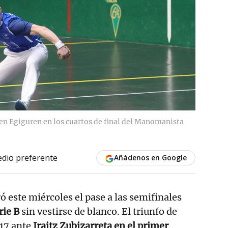
len Egiguren en los cuartos de final del Manomanista
dio preferente
Añádenos en Google
ó este miércoles el pase a las semifinales
ie B
sin vestirse de blanco. El triunfo de
17 ante
Iraitz Zubizarreta en el primer