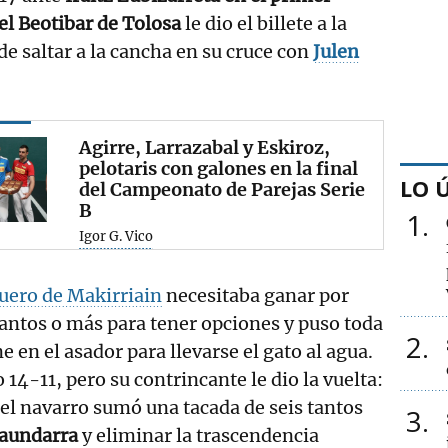
del Beotibar de Tolosa
le dio el billete a la
de saltar a la cancha en su cruce con
Julen
Agirre, Larrazabal y Eskiroz,
pelotaris con galones en la final
LO 
del Campeonato de Parejas Serie
B
1
Igor G. Vico
uero de Makirriain
necesitaba ganar por
tantos o más para tener opciones y puso toda
2
ne en el asador para llevarse el gato al agua.
 14-11, pero su contrincante le dio la vuelta:
el navarro sumó una tacada de seis tantos
3
taundarra
y eliminar la trascendencia