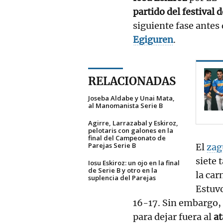
partido del festival 
siguiente fase antes 
Egiguren
.
RELACIONADAS
Joseba Aldabe y Unai Mata,
al Manomanista Serie B
Agirre, Larrazabal y Eskiroz,
pelotaris con galones en la
final del Campeonato de
Parejas Serie B
El
zag
siete 
Iosu Eskiroz: un ojo en la final
de Serie B y otro en la
la car
suplencia del Parejas
Estuvo
16-17. Sin embargo, 
para dejar fuera al
a