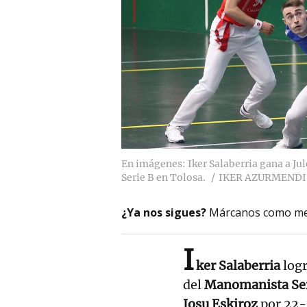
En imágenes: Iker Salaberria gana a Ju
Serie B en Tolosa.
IKER AZURMENDI
¿Ya nos sigues?
Márcanos como me
I
ker Salaberria
logr
del
Manomanista Ser
Iosu Eskiroz
por 22-