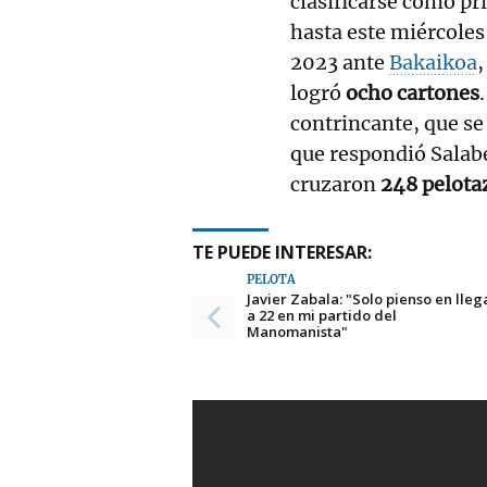
clasificarse como pr
hasta este miércole
2023 ante
Bakaikoa
,
logró
ocho cartones
contrincante, que se
que respondió Salabe
cruzaron
248 pelotaz
TE PUEDE INTERESAR:
PELOTA
Javier Zabala: "Solo pienso en lleg
a 22 en mi partido del
Manomanista"