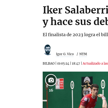
Iker Salaberr
y hace sus de
El finalista de 2023 logra el bi
Igor G. Vico
NTM
BILBAO
|
01·05·24
|
18:47
|
Actualizado a las
16