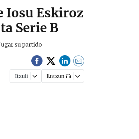
e Iosu Eskiroz
ta Serie B
 jugar su partido
Itzuli
Entzun