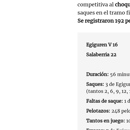
competitiva al
choqu
saques en el tramo fi
Se registraron 192 p
Egiguren V 16
Salaberria 22
Duración:
56 minut
Saques:
3 de Egigur
(tantos 2, 6, 9, 12, 
Faltas de saque:
1 
Pelotazos:
248 pel
Tantos en juego:
1