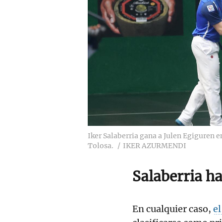
Iker Salaberria gana a Julen Egiguren e
Tolosa.
IKER AZURMENDI
Salaberria ha
En cualquier caso,
el