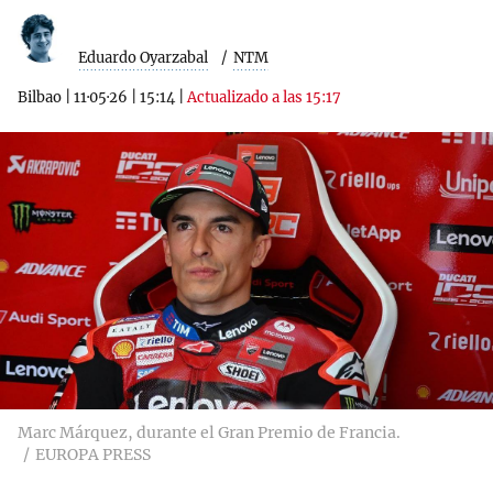
Eduardo Oyarzabal
NTM
Bilbao
|
11·05·26
|
15:14
|
Actualizado a las 15:17
Marc Márquez, durante el Gran Premio de Francia.
EUROPA PRESS