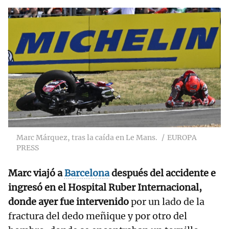
RELACIONADAS
Jorge Martín
recupera su mejor
versión
Marc Márquez, tras la caída en Le Mans.
EUROPA
PRESS
Marc viajó a
Barcelona
después del accidente e
ingresó en el Hospital Ruber Internacional,
donde ayer fue intervenido
por un lado de la
fractura del dedo meñique y por otro del