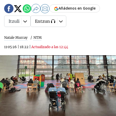
Añádenos en Google
Itzuli
Entzun
Natale Murray
NTM
11·05·26
|
18:22
|
Actualizado a las 12:44