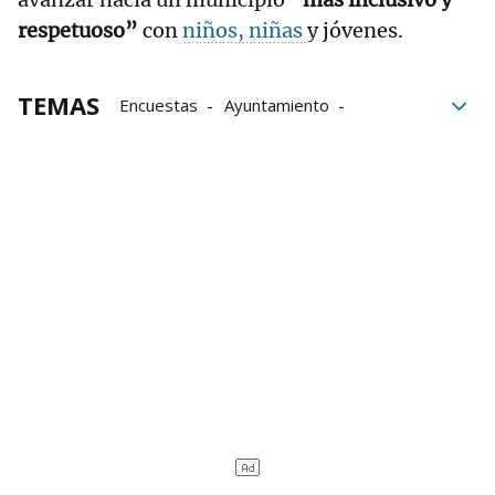
respetuoso”
con
niños, niñas
y jóvenes.
TEMAS
Encuestas
Ayuntamiento
juventud
Infancia
Niños
Diagnóstico
Durango
Programas