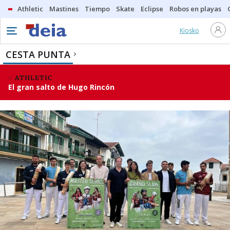
Athletic
Mastines
Tiempo
Skate
Eclipse
Robos en playas
Kiosko
CESTA PUNTA
ATHLETIC
El gran salto de Hugo Rincón