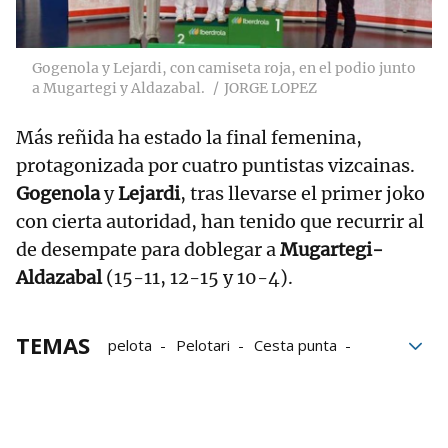
Gogenola y Lejardi, con camiseta roja, en el podio junto
a Mugartegi y Aldazabal.
JORGE LOPEZ
Más reñida ha estado la final femenina,
protagonizada por cuatro puntistas vizcainas.
Gogenola
y
Lejardi
, tras llevarse el primer joko
con cierta autoridad, han tenido que recurrir al
de desempate para doblegar a
Mugartegi-
Aldazabal
(15-11, 12-15 y 10-4).
TEMAS
pelota
Pelotari
Cesta punta
Iñaki Osa Goikoetxea
Unai Lekerika
Aritz Erkiaga
Imanol López