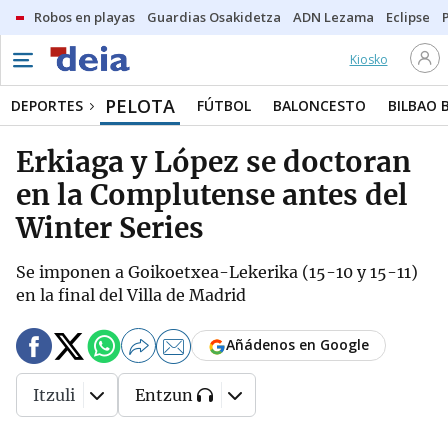
Robos en playas
Guardias Osakidetza
ADN Lezama
Eclipse
Kiosko
PELOTA
DEPORTES
FÚTBOL
BALONCESTO
BILBAO 
Erkiaga y López se doctoran
en la Complutense antes del
Winter Series
Se imponen a Goikoetxea-Lekerika (15-10 y 15-11)
en la final del Villa de Madrid
Añádenos en Google
Itzuli
Entzun