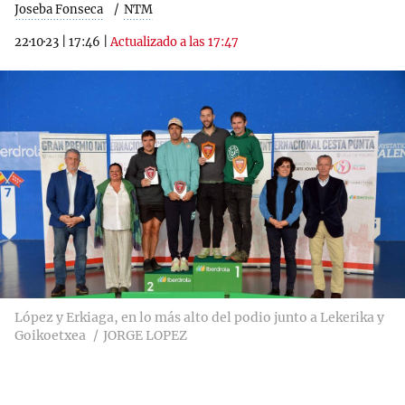
Joseba Fonseca
NTM
22·10·23
|
17:46
|
Actualizado a las 17:47
López y Erkiaga, en lo más alto del podio junto a Lekerika y
Goikoetxea
JORGE LOPEZ