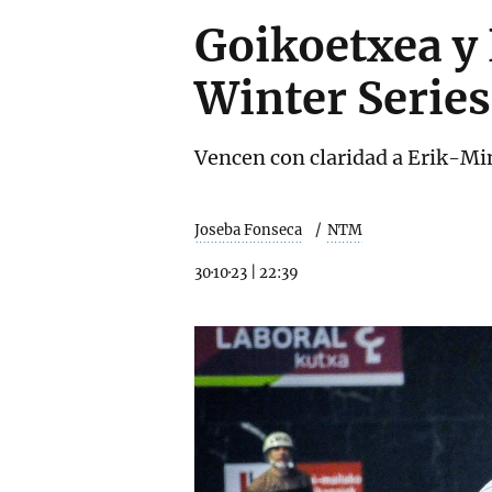
Goikoetxea y 
Winter Series
Vencen con claridad a Erik-Min
Joseba Fonseca
NTM
30·10·23
|
22:39