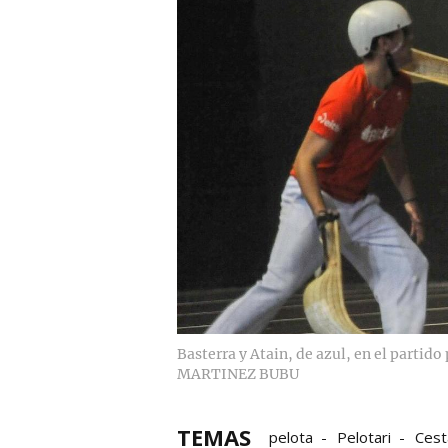
Basterra y Atain, de azul, en el partid
MARTINEZ BUBU
TEMAS
pelota
Pelotari
Cest