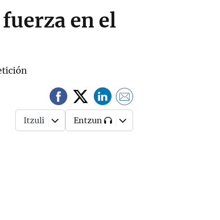
fuerza en el
etición
Itzuli
Entzun