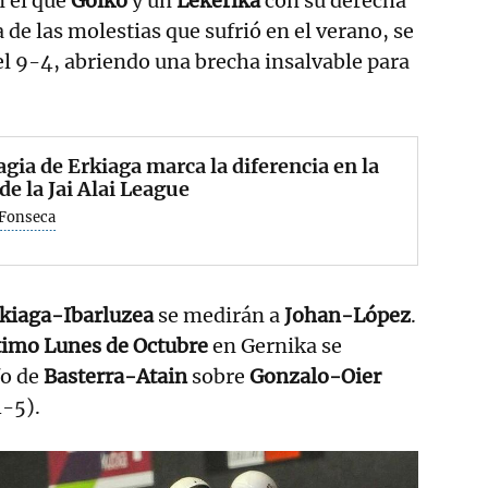
 el que
Goiko
y un
Lekerika
con su derecha
 de las molestias que sufrió en el verano, se
l 9-4, abriendo una brecha insalvable para
gia de Erkiaga marca la diferencia en la
 de la Jai Alai League
 Fonseca
kiaga-Ibarluzea
se medirán a
Johan-López
.
timo Lunes de Octubre
en Gernika se
fo de
Basterra-Atain
sobre
Gonzalo-Oier
4-5).