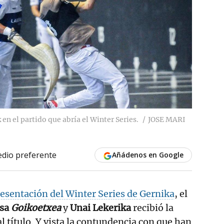
en el partido que abría el Winter Series.
JOSE MARI
dio preferente
Añádenos en Google
esentación del Winter Series de Gernika
, el
Osa
Goikoetxea
y
Unai Lekerika
recibió la
al título. Y vista la contundencia con que han