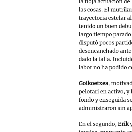
la floja actuación de
las cosas. El mutrik
trayectoria estelar a
tenido un buen debut
largo tiempo parado,
disputó pocos partido
desencanchado ante 
dado la talla. Inclui
labor no ha podido 
Goikoetxea
, motiva
pelotari en activo, y
fondo y enseguida se
administraron sin ap
En el segundo,
Erik