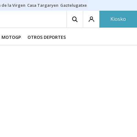
 de la Virgen
Casa Targaryen
Gaztelugatxe
Athletic
Aste Nagusia
C
Kiosko
MOTOGP
OTROS DEPORTES