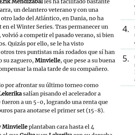
Erik Mendizabal
les ha facilitado bastante
uarra, un delantero veterano y con una
l otro lado del Atlántico, en Dania, no ha
4
 en el Winter Series. Tras permanecer un
 volvió a competir el pasado verano, si bien
s. Quizás por ello, se le ha visto
otros tres puntistas más rodados que sí han
5
do su zaguero,
Minvielle
, que pese a su buena
compensar la mala tarde de su compañero.
do por afrontar su último torneo como
Lekerika
salían pisando el acelerador a
 fueron a un 5-0, logrando una renta que
uros para anotarse el primer set (15-8).
y
Minvielle
plantaban cara hasta el 4