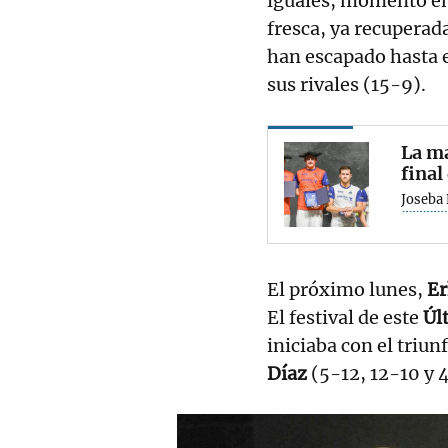
iguales, momento en
fresca, ya recuperada
han escapado hasta e
sus rivales (15-9).
La ma
final
Joseba
El próximo lunes,
Er
El festival de este
Úl
iniciaba con el triun
Díaz
(5-12, 12-10 y 