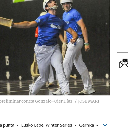
o preliminar contra Gonzalo-Oier Díaz
JOSE MARI
a punta
Eusko Label Winter Series
Gernika