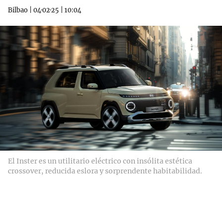
Bilbao
|
04·02·25
|
10:04
El Inster es un utilitario eléctrico con insólita estética
crossover, reducida eslora y sorprendente habitabilidad.