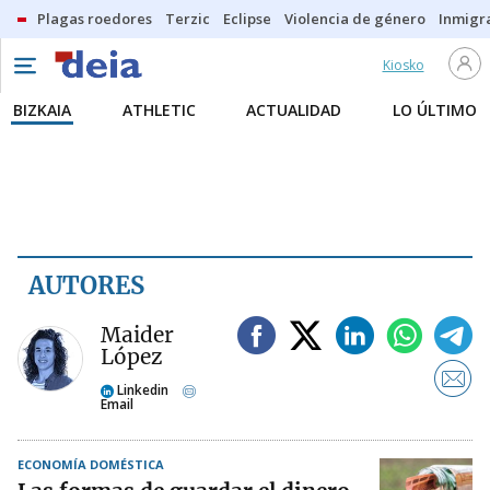
Plagas roedores
Terzic
Eclipse
Violencia de género
Inmigra
Kiosko
BIZKAIA
ATHLETIC
ACTUALIDAD
LO ÚLTIMO
AUTORES
Maider
López
Linkedin
Email
ECONOMÍA DOMÉSTICA