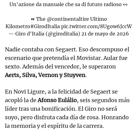
Un'azione da manuale che sa di futuro radioso 👀
⏪ The
@continentaltire
Ultimo
Kilometro
#GirodItalia
pic.twitter.com/8Ugow6JccW
— Giro d'Italia (@giroditalia)
21 de mayo de 2026
Nadie contaba con Segaert. Eso descompuso el
escenario que pretendía el Movistar. Aular fue
sexto. Además del vencedor, le superaron
Aerts, Silva, Vernon y Stuyven
.
En Novi Ligure, a la felicidad de Segaert se
acopló la de
Afonso Eulálio
, seis segundos más
líder tras una bonificación. El Giro no será
suyo, pero disfruta cada día de rosa. Honrando
la memoria y el espíritu de la carrera.