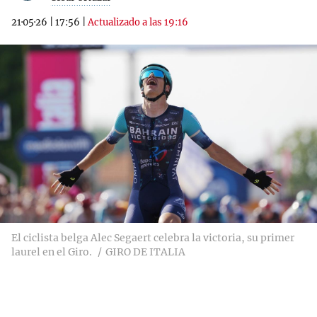
21·05·26
|
17:56
|
Actualizado a las 19:16
El ciclista belga Alec Segaert celebra la victoria, su primer
laurel en el Giro.
GIRO DE ITALIA