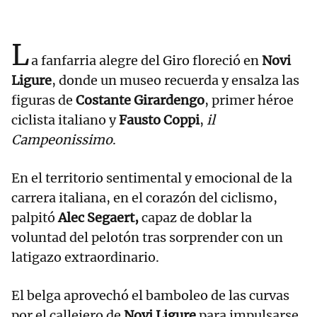
L
a fanfarria alegre del Giro floreció en
Novi
Ligure
, donde un museo recuerda y ensalza las
figuras de
Costante Girardengo
, primer héroe
ciclista italiano y
Fausto Coppi
,
il
Campeonissimo
.
En el territorio sentimental y emocional de la
carrera italiana, en el corazón del ciclismo,
palpitó
Alec Segaert,
capaz de doblar la
voluntad del pelotón tras sorprender con un
latigazo extraordinario.
El belga aprovechó el bamboleo de las curvas
por el callejero de
Novi Ligure
para impulsarse