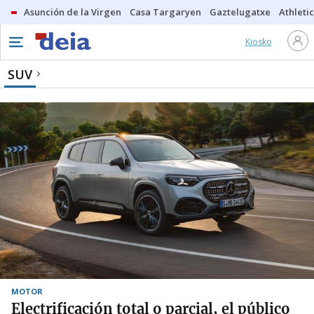
Asunción de la Virgen
Casa Targaryen
Gaztelugatxe
Athletic
Kiosko
SUV
MOTOR
Electrificación total o parcial, el público