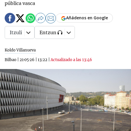
pública vasca
Añádenos en Google
Itzuli
Entzun
Koldo Villanueva
Bilbao
|
21·05·26
|
13:22
|
Actualizado a las 13:46