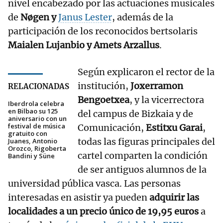
nivel encabezado por las actuaciones musicales
de
Nøgen y
Janus Lester
, además de la
participación de los reconocidos bertsolaris
Maialen Lujanbio y Amets Arzallus
.
Según explicaron el rector de la
institución,
Joxerramon
RELACIONADAS
Bengoetxea
, y la vicerrectora
Iberdrola celebra
en Bilbao su 125
del campus de Bizkaia y de
aniversario con un
festival de música
Comunicación,
Estitxu Garai
,
gratuito con
todas las figuras principales del
Juanes, Antonio
Orozco, Rigoberta
cartel comparten la condición
Bandini y Süne
de ser antiguos alumnos de la
universidad pública vasca. Las personas
interesadas en asistir ya pueden
adquirir las
localidades a un precio único de 19,95 euros
a