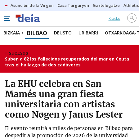
Asunción de la Virgen
Casa Targaryen
Gaztelugatxe
Athletic
Kiosko
BILBAO
BIZKAIA
DEUSTO
URIBARRI
OTXARKOAGA-
SUCESOS
Suben a 82 los fallecidos recuperados del mar en Ceuta
tras el hallazgo de dos cadáveres
La EHU celebra en San
Mamés una gran fiesta
universitaria con artistas
como Nøgen y Janus Lester
El evento reunirá a miles de personas en Bilbao para
despedir a la promoción de 2026 de la universidad