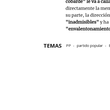
cobarde" le va a call
directamente la mem
su parte, la direcció
"inadmisibles"
y ha 
"envalentonamiento"
TEMAS
PP
partido popular