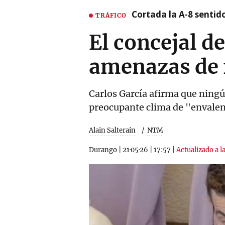
Cortada la A-8 sentid
TRÁFICO
El concejal d
amenazas de
Carlos García afirma que ningún
preocupante clima de "envalen
Alain Salterain
NTM
Durango
|
21·05·26
|
17:57
|
Actualizado a la