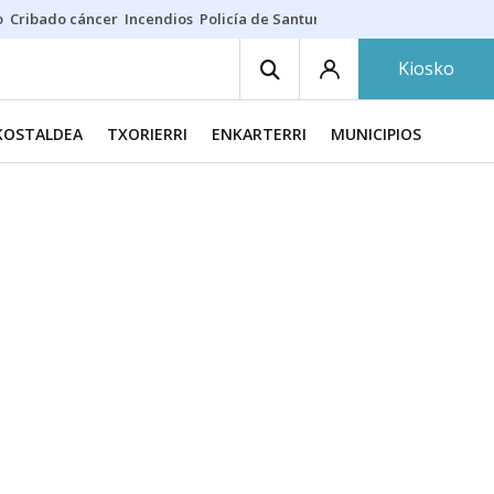
o
Cribado cáncer
Incendios
Policía de Santurtzi
Aeropuerto de Bilba
Kiosko
KOSTALDEA
TXORIERRI
ENKARTERRI
MUNICIPIOS