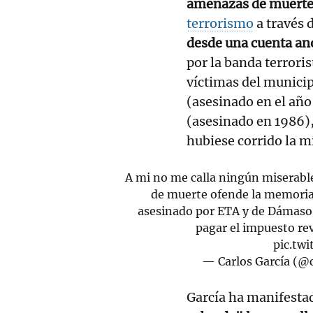
amenazas de muerte
terrorismo
a través 
desde una cuenta a
por la banda terroris
víctimas del municip
(asesinado en el añ
(asesinado en 1986),
hubiese corrido la m
A mi no me calla ningún miserab
de muerte ofende la memoria
asesinado por ETA y de Dámaso
pagar el impuesto rev
pic.tw
— Carlos García (@
García ha manifesta