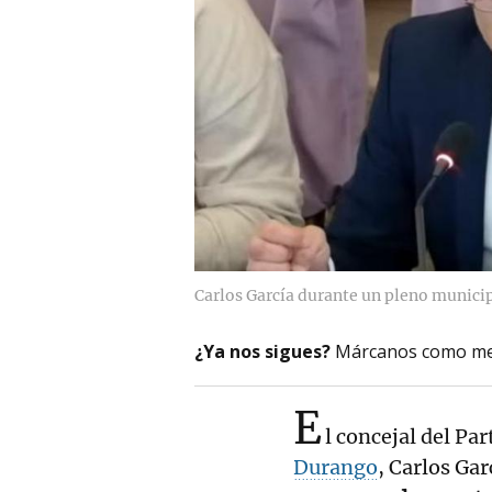
Carlos García durante un pleno munici
¿Ya nos sigues?
Márcanos como me
E
l concejal del Pa
Durango
, Carlos Ga