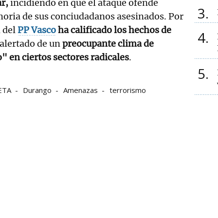
ar,
incidiendo en que el ataque ofende
3
oria de sus conciudadanos asesinados. Por
n del
PP Vasco
ha calificado los hechos de
4
alertado de un
preocupante clima de
 en ciertos sectores radicales
.
5
ETA
Durango
Amenazas
terrorismo