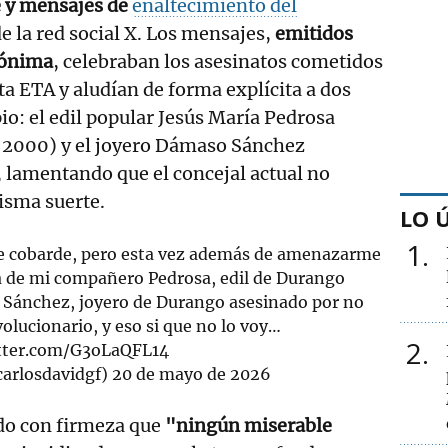
 y mensajes de
enaltecimiento del
de la red social X. Los mensajes,
emitidos
nónima
, celebraban los asesinatos cometidos
ta ETA y aludían de forma explícita a dos
io: el edil popular Jesús María Pedrosa
o 2000) y el joyero Dámaso Sánchez
 lamentando que el concejal actual no
isma suerte.
LO 
1
le cobarde, pero esta vez además de amenazarme
 de mi compañero Pedrosa, edil de Durango
 Sánchez, joyero de Durango asesinado por no
olucionario, y eso si que no lo voy…
2
itter.com/G3oLaQFL14
carlosdavidgf)
20 de mayo de 2026
do con firmeza que
"ningún miserable