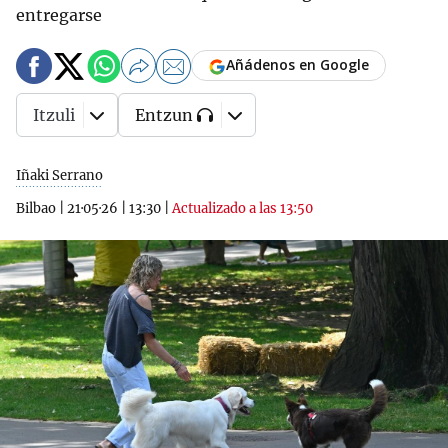
entregarse
Añádenos en Google
Itzuli
Entzun
Iñaki Serrano
Bilbao
|
21·05·26
|
13:30
|
Actualizado a las 13:50