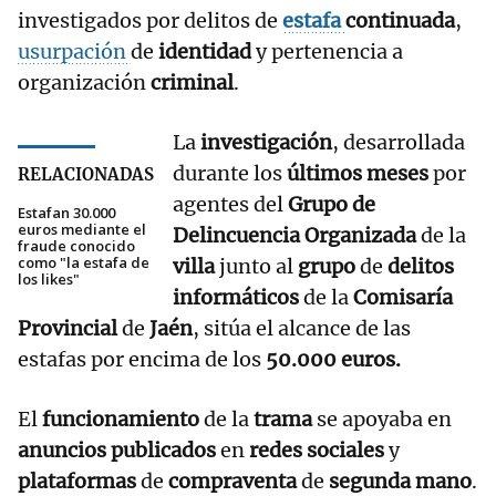
investigados por delitos de
estafa
continuada
,
usurpación
de
identidad
y pertenencia a
organización
criminal
.
La
investigación
, desarrollada
durante los
últimos meses
por
RELACIONADAS
agentes del
Grupo de
Estafan 30.000
euros mediante el
Delincuencia Organizada
de la
fraude conocido
como "la estafa de
villa
junto al
grupo
de
delitos
los likes"
informáticos
de la
Comisaría
Provincial
de
Jaén
, sitúa el alcance de las
estafas por encima de los
50.000 euros.
El
funcionamiento
de la
trama
se apoyaba en
anuncios publicados
en
redes sociales
y
plataformas
de
compraventa
de
segunda mano
.