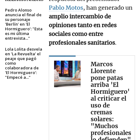
Pablo Motos
, han generado un
Pedro Alonso
anuncia el final de
amplio intercambio de
su personaje
'Berlín' en 'El
opiniones tanto en redes
Hormiguero': "Esta
sociales como entre
es mi última
entrevista..."
profesionales sanitarios
.
Lola Lolita desvela
en 'La Revuelta' el
peaje que pagó
como
Marcos
colaboradora de
Llorente
'El Hormiguero':
pone patas
"Empecé a..."
arriba 'El
Hormiguero'
al criticar el
uso de
cremas
solares:
"Muchos
profesionales
lo defienden"