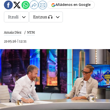
Añádenos en Google
Itzuli
Entzun
Amaia Díez
NTM
21·05·26
|
12:11