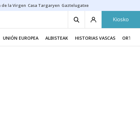
 de la Virgen
Casa Targaryen
Gaztelugatxe
Athletic
Aste Nagusia
C
Kiosko
UNIÓN EUROPEA
ALBISTEAK
HISTORIAS VASCAS
ORTZAD