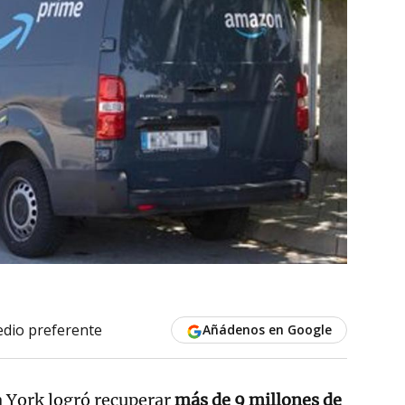
dio preferente
Añádenos en Google
a York logró recuperar
más de 9 millones de