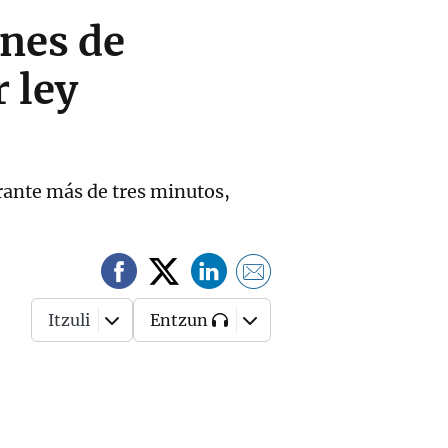
nes de
 ley
rante más de tres minutos,
Itzuli
Entzun