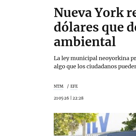
Nueva York r
dólares que d
ambiental
La ley municipal neoyorkina p
algo que los ciudadanos pued
NTM
EFE
21·05·26
|
22:28