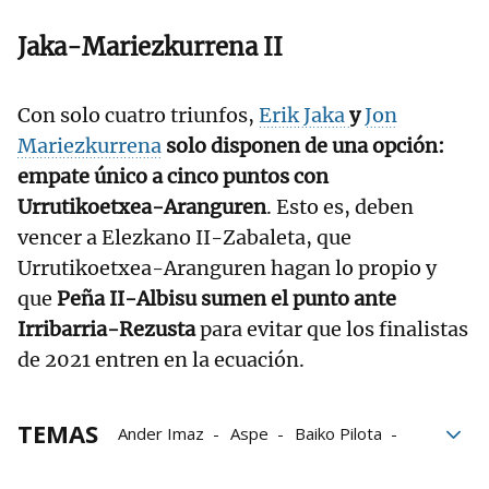
Jaka-Mariezkurrena II
Con solo cuatro triunfos,
Erik Jaka
y
Jon
Mariezkurrena
solo disponen de una opción:
empate único a cinco puntos con
Urrutikoetxea-Aranguren
. Esto es, deben
vencer a Elezkano II-Zabaleta, que
Urrutikoetxea-Aranguren hagan lo propio y
que
Peña II-Albisu sumen el punto ante
Irribarria-Rezusta
para evitar que los finalistas
de 2021 entren en la ecuación.
TEMAS
Ander Imaz
Aspe
Baiko Pilota
Beñat Rezusta
Danel Elezkano