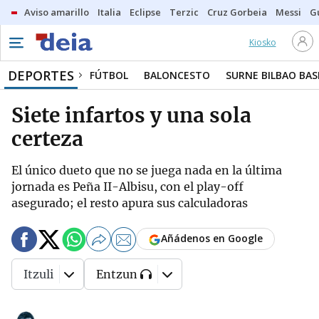
Aviso amarillo
Italia
Eclipse
Terzic
Cruz Gorbeia
Messi
G
Kiosko
DEPORTES
FÚTBOL
BALONCESTO
SURNE BILBAO BA
Siete infartos y una sola
certeza
El único dueto que no se juega nada en la última
jornada es Peña II-Albisu, con el play-off
asegurado; el resto apura sus calculadoras
Añádenos en Google
Itzuli
Entzun