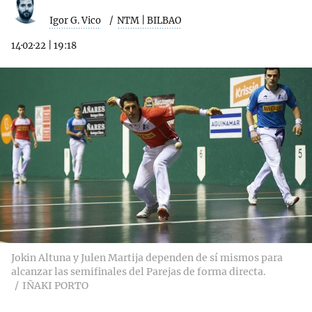
Igor G. Vico
NTM | BILBAO
14·02·22
|
19:18
Jokin Altuna y Julen Martija dependen de sí mismos para
alcanzar las semifinales del Parejas de forma directa.
IÑAKI PORTO