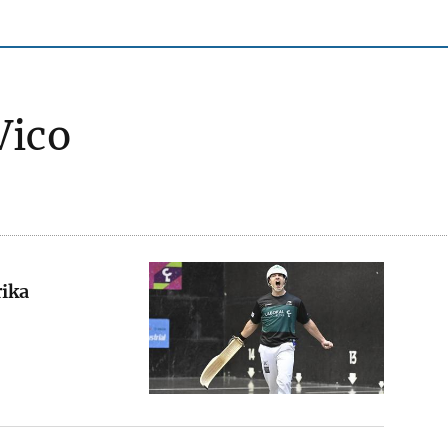
Vico
rika