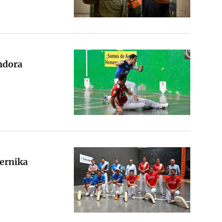
andora
Gernika