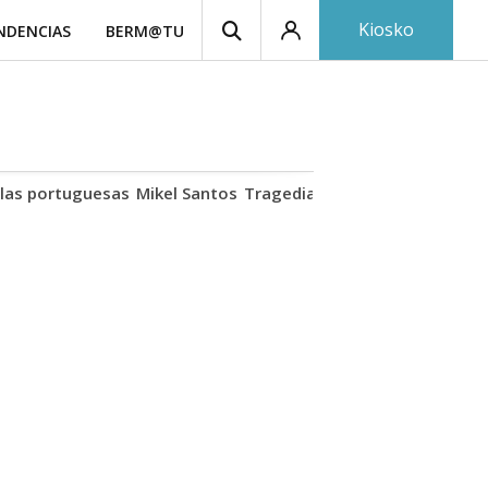
Kiosko
NDENCIAS
BERM@TU
las portuguesas
Mikel Santos
Tragedia Biescas
Cuerpo ría
I