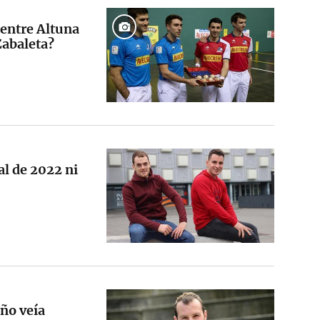
l entre Altuna
Zabaleta?
al de 2022 ni
año veía