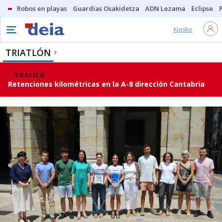
Robos en playas
Guardias Osakidetza
ADN Lezama
Eclipse
Kiosko
TRIATLÓN
TRÁFICO
Retenciones kilométricas en la A-8 dirección Cantabria