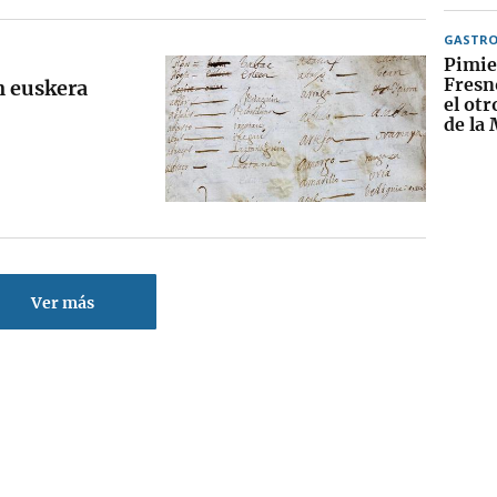
GASTR
Pimie
Fresn
n euskera
el otr
de la
Ver más