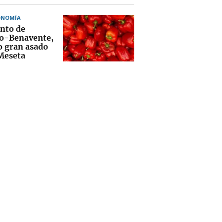
ONOMÍA
nto de
o-Benavente,
o gran asado
 Meseta