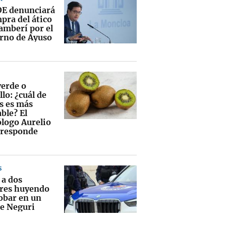
OE denunciará
pra del ático
amberí por el
rno de Ayuso
verde o
lo: ¿cuál de
os es más
ble? El
ólogo Aurelio
 responde
S
 a dos
res huyendo
robar en un
de Neguri