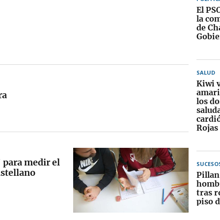
El PS
la com
de Ch
Gobie
SALUD
Kiwi 
amaril
ra
los d
saluda
cardi
Rojas
 para medir el
SUCESO
astellano
Pillan
homb
tras 
piso 