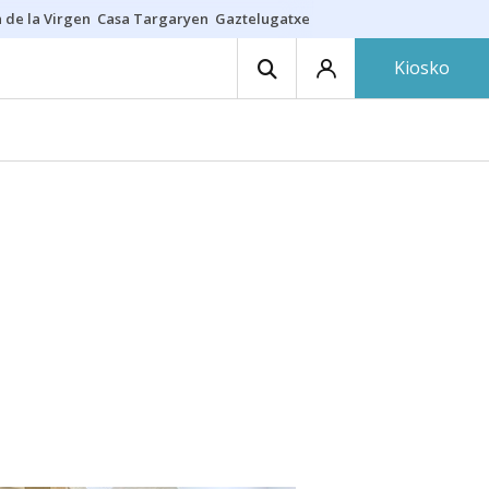
 de la Virgen
Casa Targaryen
Gaztelugatxe
Athletic
Aste Nagusia
C
Kiosko