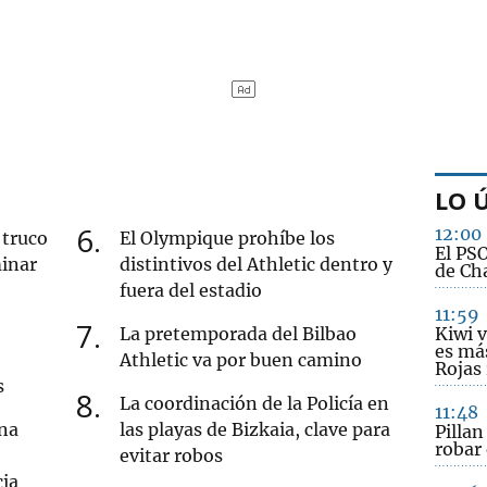
LO 
6
12:00
 truco
El Olympique prohíbe los
El PS
minar
distintivos del Athletic dentro y
de Ch
fuera del estadio
11:59
7
La pretemporada del Bilbao
Kiwi v
es más
Athletic va por buen camino
Rojas
s
8
La coordinación de la Policía en
11:48
ona
las playas de Bizkaia, clave para
Pilla
robar
evitar robos
cia