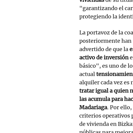
"garantizando el ca
protegiendo la ident
La portavoz de la coa
posteriormente han s
advertido de que la
e
activo de inversión
e
básico", es uno de l
actual
tensionamien
alquiler cada vez es 
tratar igual a quien 
las acumula para ha
Madariaga
. Por ello
criterios operativos 
de vivienda en Bizkai
públicas para mejora