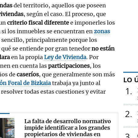
endas
del territorio, aquellos que poseen
viviendas
, según el caso. El proceso, que
 un
criterio fiscal diferente
e imponerles los
a
si los inmuebles se encuentran en
zonas
á sencillo, principalmente porque los
r qué se entiende por gran tenedor
no están
lara
en la propia
Ley de Vivienda
. Por
enen en cuenta las
participaciones
, los
ños de
caseríos
, que generalmente son más
LO 
ón Foral de Bizkaia
trabaja ya junto al
1
resolver todas estas cuestiones y evitar
2
La falta de desarrollo normativo
impide identificar a los grandes
propietarios de viviendas en
3