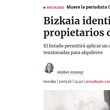
Muere la periodista 
SOCIEDAD
Bizkaia ident
propietarios 
El listado permitirá aplicar un 
tensionadas para alquileres
Aitziber Atxutegi
Gernika
|
20·05·26
|
14:40
|
Actualizado a la