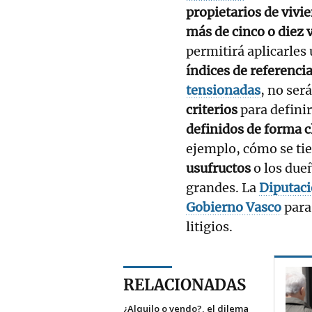
propietarios de vivi
más de cinco o diez 
permitirá aplicarles
índices de referenci
tensionadas
, no ser
criterios
para defini
definidos de forma c
ejemplo, cómo se ti
usufructos
o los due
grandes. La
Diputaci
Gobierno Vasco
para 
litigios.
RELACIONADAS
¿Alquilo o vendo?, el dilema