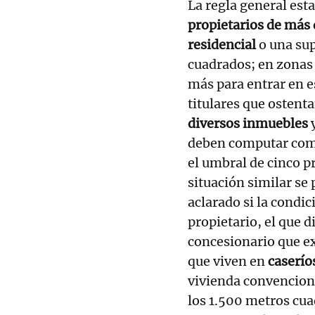
La regla general est
propietarios de más
residencial
o una su
cuadrados; en zonas 
más para entrar en e
titulares que ostent
diversos inmuebles
y
deben computar como
el umbral de cinco pr
situación similar se
aclarado si la condi
propietario, el que d
concesionario que ex
que viven en
caserío
vivienda convencion
los 1.500 metros cuad