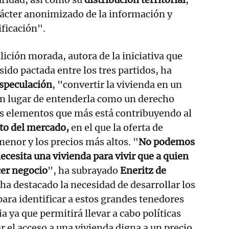
rácter anonimizado de la información y
ificación".
lición morada, autora de la iniciativa que
ido pactada entre los tres partidos, ha
speculación
, "convertir la vivienda en un
n lugar de entenderla como un derecho
os elementos que más está contribuyendo al
to del mercado,
en el que la oferta de
menor y los precios más altos. "
No podemos
necesita una vivienda para vivir que a quien
cer negocio
", ha subrayado
Eneritz de
, ha destacado la necesidad de desarrollar los
para identificar a estos grandes tenedores
a ya que permitirá llevar a cabo políticas
r el acceso a una vivienda digna a un precio