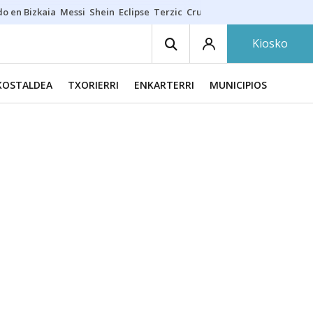
do en Bizkaia
Messi
Shein
Eclipse
Terzic
Cruz Gorbeia
Guía Macarfi
Kiosko
KOSTALDEA
TXORIERRI
ENKARTERRI
MUNICIPIOS