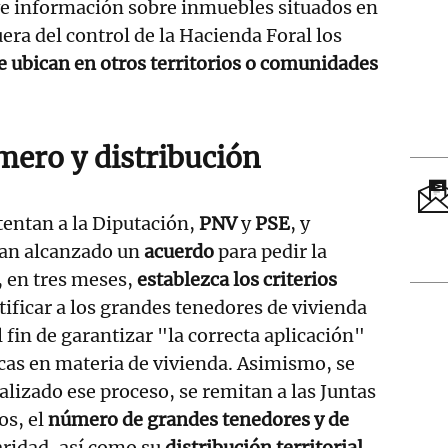
uye información sobre inmuebles situados en
era del control de la Hacienda Foral los
se ubican en otros territorios o comunidades
mero y distribución
tentan a la Diputación,
PNV
y
PSE
, y
an alcanzado un
acuerdo
para pedir la
, en tres meses,
establezca los criterios
tificar a los grandes tenedores de vivienda
el fin de garantizar "la correcta aplicación"
licas en materia de vivienda. Asimismo, se
alizado ese proceso, se remitan a las Juntas
os, el
número de grandes tenedores
y de
aridad, así como su
distribución territorial
,