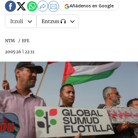
Añádenos en Google
Itzuli
Entzun
NTM
EFE
20·05·26
|
22:11